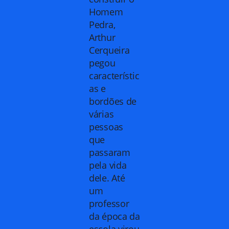
Homem
Pedra,
Arthur
Cerqueira
pegou
característic
as e
bordões de
várias
pessoas
que
passaram
pela vida
dele. Até
um
professor
da época da
escola virou