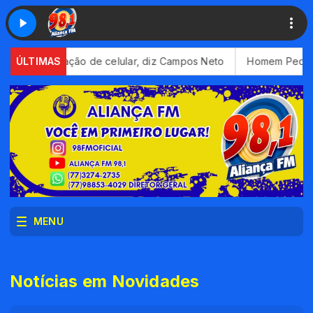
oximação de celular, diz Campos Neto
ÚLTIMAS
Homem Pedra alcança m
MENU
Notícias em Novidades