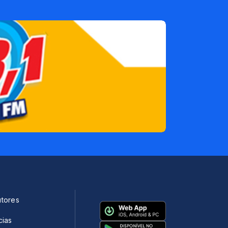
utores
cias