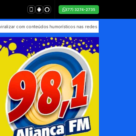
(77) 3274-2735
ar com conteúdos humorísticos nas redes sociais: 'entendeu, véi