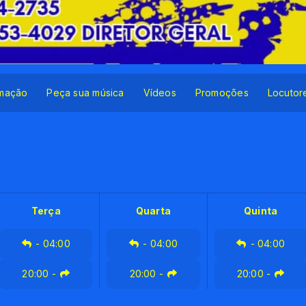
mação
Peça sua música
Vídeos
Promoções
Locutor
Terça
Quarta
Quinta
-
04:00
-
04:00
-
04:00
20:00
-
20:00
-
20:00
-