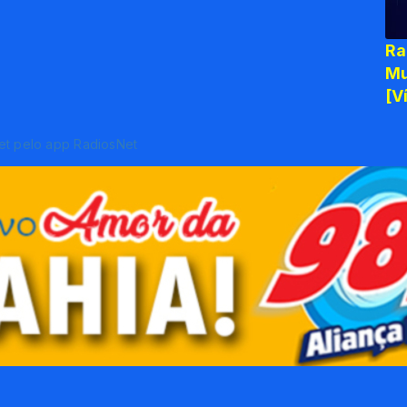
Ra
Mu
[V