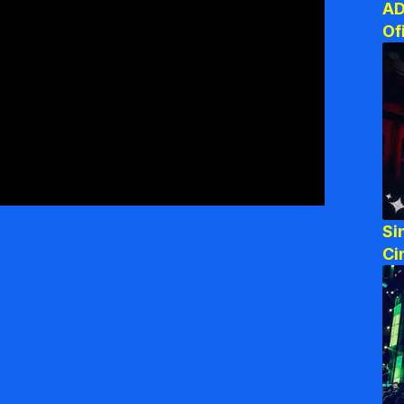
AD
Of
Si
Ci