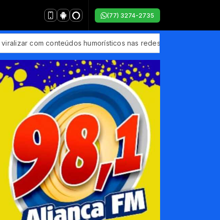
(77) 3274-2735
ar com conteúdos humorísticos nas redes sociais: 'entendeu, véi?