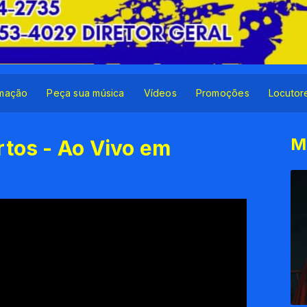
mação
Peça sua música
Vídeos
Promoções
Locutor
M
rtos - Ao Vivo em