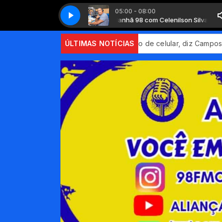
05:00 - 08:00
Manhã 98 com Celenilson Silva
Manhã 98 com Celenilson Silva
ção de pagamento por aproximação de celular, diz Campos Neto
ÚLTIMAS NOTÍCIAS